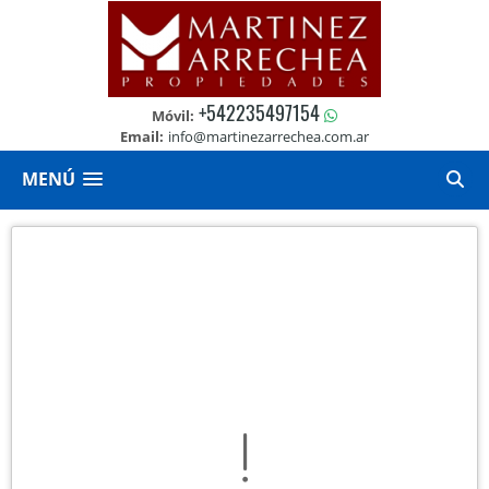
+542235497154
Móvil:
Email:
info@martinezarrechea.com.ar
MENÚ