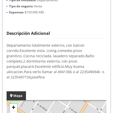
Tipo de inmueble:
Departamento
Tipo de negocio:
Venta
Expensas:
$150.000 ARS
Descripción Adicional
Departamento totalmente externo, con balcon
corrido.Excelente vista. Living-comedor,pisos
granitico..Cocina reciclada, lavadero separado.Baño
completo.2 dormitorios externo, con pisos
parquet,placard.Excelente edificio.Muy buena
ubicacion.Para verlo llamar al 4941306 o al 2235496946 o
al 2235497154,Josefina
Mapa
+