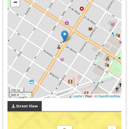
−
100 m
500 ft
Leaflet
| Wasi - ©
OpenStreetMap
Street View